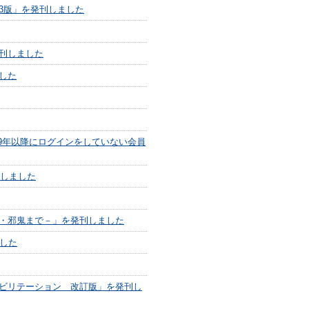
3版」を発刊しました
刊しました
した
19年以降にログインをしていない会員
載しました
・邪鬼まで－」を発刊しました
した
ビリテーション 改訂版」を発刊し