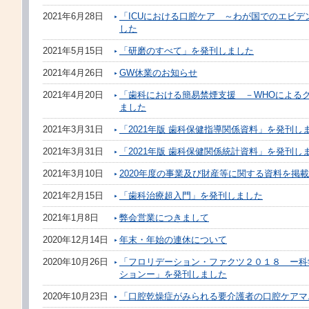
2021年6月28日
「ICUにおける口腔ケア ～わが国でのエビ
した
2021年5月15日
「研磨のすべて」を発刊しました
2021年4月26日
GW休業のお知らせ
2021年4月20日
「歯科における簡易禁煙支援 －WHOによる
ました
2021年3月31日
「2021年版 歯科保健指導関係資料」を発刊し
2021年3月31日
「2021年版 歯科保健関係統計資料」を発刊し
2021年3月10日
2020年度の事業及び財産等に関する資料を掲
2021年2月15日
「歯科治療超入門」を発刊しました
2021年1月8日
弊会営業につきまして
2020年12月14日
年末・年始の連休について
2020年10月26日
「フロリデーション・ファクツ２０１８ ー科
ションー」を発刊しました
2020年10月23日
「口腔乾燥症がみられる要介護者の口腔ケアマ