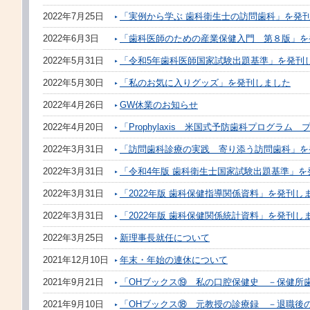
2022年7月25日
「実例から学ぶ 歯科衛生士の訪問歯科」を発
2022年6月3日
「歯科医師のための産業保健入門 第８版」を
2022年5月31日
「令和5年歯科医師国家試験出題基準」を発刊
2022年5月30日
「私のお気に入りグッズ」を発刊しました
2022年4月26日
GW休業のお知らせ
2022年4月20日
「Prophylaxis 米国式予防歯科プログラ
2022年3月31日
「訪問歯科診療の実践 寄り添う訪問歯科」を
2022年3月31日
「令和4年版 歯科衛生士国家試験出題基準」を
2022年3月31日
「2022年版 歯科保健指導関係資料」を発刊し
2022年3月31日
「2022年版 歯科保健関係統計資料」を発刊し
2022年3月25日
新理事長就任について
2021年12月10日
年末・年始の連休について
2021年9月21日
「OHブックス⑲ 私の口腔保健史 －保健所
2021年9月10日
「OHブックス⑱ 元教授の診療録 －退職後