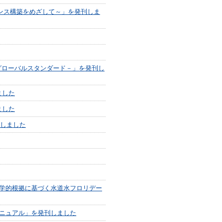
デンス構築をめざして～」を発刊しま
グローバルスタンダード－」を発刊し
ました
ました
載しました
学的根拠に基づく水道水フロリデー
ニュアル」を発刊しました