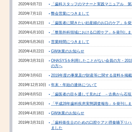
2020年9月7日
「歯科スタッフのマナーと実践マニュアル 第
2020年7月1日
弊会営業につきまして
2020年6月12日
「歯医者に聞きたい妊産婦のお口のケア」を発
2020年6月10日
「整形外科領域における口腔ケア」を発刊しま
2020年5月26日
営業時間につきまして
2020年4月22日
GW休業のお知らせ
2020年3月31日
OHASYSを利用したことがない会員の方・20
の方へ
2020年3月6日
2019年度の事業及び財産等に関する資料を掲
2019年12月10日
年末・年始の連休について
2019年8月5日
「歯医者の目を通して見れば －古典から石垣
2019年5月20日
「平成28年歯科疾患実態調査報告」を発刊しま
2019年4月18日
GW休業のお知らせ
2019年3月31日
「歯科衛生士のための口腔ケアと摂食嚥下リハ
ました