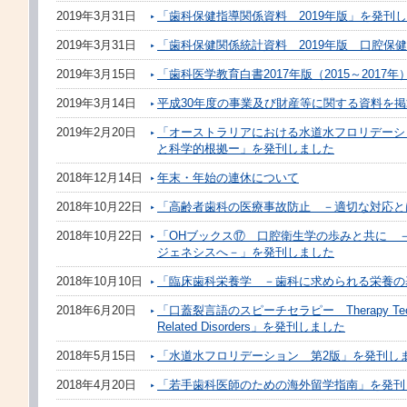
2019年3月31日
「歯科保健指導関係資料 2019年版」を発刊
2019年3月31日
「歯科保健関係統計資料 2019年版 口腔保
2019年3月15日
「歯科医学教育白書2017年版（2015～2017
2019年3月14日
平成30年度の事業及び財産等に関する資料を
2019年2月20日
「オーストラリアにおける水道水フロリデーシ
と科学的根拠ー」を発刊しました
2018年12月14日
年末・年始の連休について
2018年10月22日
「高齢者歯科の医療事故防止 －適切な対応と
2018年10月22日
「OHブックス⑰ 口腔衛生学の歩みと共に 
ジェネシスへ－」を発刊しました
2018年10月10日
「臨床歯科栄養学 －歯科に求められる栄養の
2018年6月20日
「口蓋裂言語のスピーチセラピー Therapy Techniques
Related Disorders」を発刊しました
2018年5月15日
「水道水フロリデーション 第2版」を発刊し
2018年4月20日
「若手歯科医師のための海外留学指南」を発刊