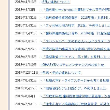
2018年4月13日
5月の連休について
2018年4月3日
「歯科衛生士のための主要3科プラス専門分野
2018年3月31日
「歯科保健指導関係資料 2018年版」を発刊
2018年3月31日
「フッ化物応用の科学 第2版」を発刊しまし
2018年3月31日
「歯科保健関係統計資料 2018年版 口腔保
2018年3月14日
「スペシャルニーズのある人へ ライフステー
2018年2月23日
平成29年度の事業及び財産等に関する資料を
2018年2月15日
「器材準備マニュアル 第７版」を発刊しまし
2018年1月19日
OHASYSシステムメンテナンスのお知らせ
2017年12月11日
年末・年始の連休について
2017年8月31日
「咀嚼の本2 －ライフステージから考える咀
2017年8月15日
「地域包括ケアと口腔ケア」を発刊しました
2017年8月4日
「平成30年版 歯科医師国家試験出題基準」を
2017年7月31日
「疾患を有する高齢者の口腔健康管理」を発刊