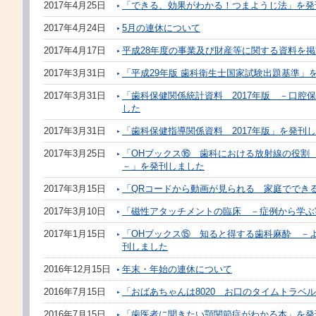
2017年4月25日
「できる、効果がわかる！つまようじ法」を発
2017年4月24日
5月の連休について
2017年4月17日
平成28年度の事業及び財産等に関する資料を
2017年3月31日
「平成29年版 歯科衛生士国家試験出題基準」
2017年3月31日
「歯科保健関係統計資料 2017年版 －口腔
した
2017年3月31日
「歯科保健指導関係資料 2017年版」を発刊
2017年3月25日
「OHブックス⑯ 歯科における放射線の役割
－」を発刊しました
2017年3月15日
「QRコードから動画が見られる 家庭ででき
2017年3月10日
「磁性アタッチメントの臨床 －症例から学ぶ
2017年1月15日
「OHブックス⑮ 知ると得する歯科麻酔 －
刊しました
2016年12月15日
年末・年始の連休について
2016年7月15日
「おばあちゃんは8020 お口のタイムトラベ
2016年7月15日
「歯医者に聞きたい顎関節症がわかる本」を発