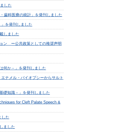
しました
健・歯科医療の統計」を発刊しました
年）」を発刊しました
掲載しました
ョン ー公共政策としての推奨声明
は何か－」を発刊しました
－エナメル・バイオプシーからサルト
基礎知識－」を発刊しました
 for Cleft Palate Speech &
ました
しました