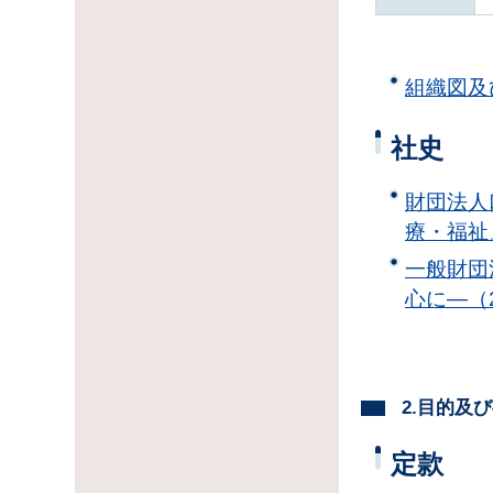
組織図及
社史
財団法人
療・福祉
一般財団
心に―（2
2.目的及
定款