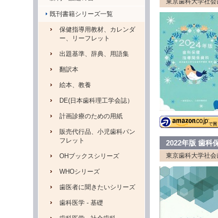
東京歯科大学社会
既刊書籍シリーズ一覧
保健指導用教材、カレンダ
ー、リーフレット
出題基準、辞典、用語集
翻訳本
絵本、教養
DE(日本歯科理工学会誌）
計画診療のための用紙
販売代行品、小児歯科パン
フレット
2022年版 歯
東京歯科大学社会
OHブックスシリーズ
WHOシリーズ
歯医者に聞きたいシリーズ
歯科医学 - 基礎