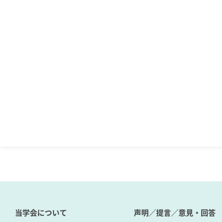
当学会について
声明／提言／意見・回答