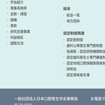
学会紹介
理事長挨拶
総会
定款・規程
総会一覧
組織
地方団体
表彰
研究支援事業
認定制度関連
利益相反
認定医制度
国際交流
歯科公衆衛生専門医制度
指導医・認定研修機関制
認定歯科衛生士専門審査
認定地域口腔保健実践者
研修会
認定資格者名簿
一般社団法人日本口腔衛生学会事務局
お電話