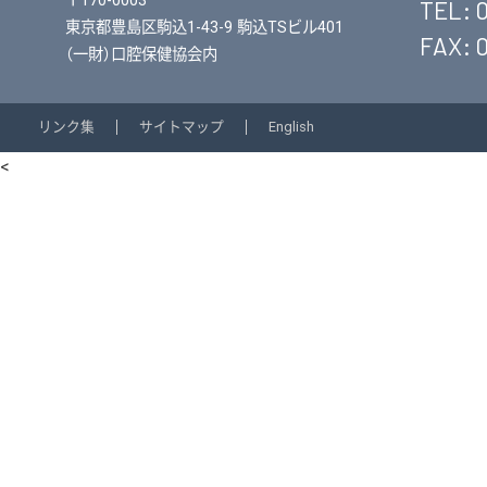
〒170-0003
TEL: 
東京都豊島区駒込1-43-9 駒込TSビル401
FAX: 
（一財）口腔保健協会内
リンク集
サイトマップ
English
<