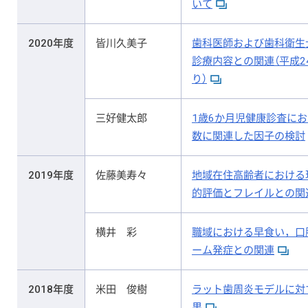
いて
2020年度
皆川久美子
歯科医師および歯科衛生
診療内容との関連（平成
り）
三好健太郎
1歳6か月児健康診査に
数に関連した因子の検討
2019年度
佐藤美寿々
地域在住高齢者における
的評価とフレイルとの関
横井 彩
職域における早食い，口
ーム発症との関連
2018年度
米田 俊樹
ラット歯周炎モデルに対
果