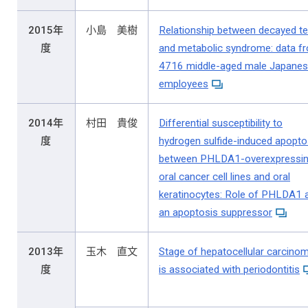
2015年
小島 美樹
Relationship between decayed te
度
and metabolic syndrome: data f
4716 middle-aged male Japane
employees
2014年
村田 貴俊
Differential susceptibility to
度
hydrogen sulfide-induced apopto
between PHLDA1-overexpressi
oral cancer cell lines and oral
keratinocytes: Role of PHLDA1 
an apoptosis suppressor
2013年
玉木 直文
Stage of hepatocellular carcino
度
is associated with periodontitis