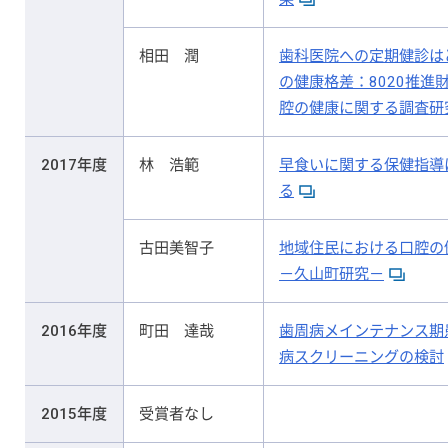
相田 潤
歯科医院への定期健診は
の健康格差：8020推進
腔の健康に関する調査研
2017年度
林 浩範
早食いに関する保健指導
る
古田美智子
地域住民における口腔の
－久山町研究－
2016年度
町田 達哉
歯周病メインテナンス期
病スクリーニングの検討
2015年度
受賞者なし