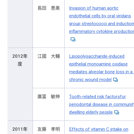
長田 恵美
Invasion of human aortic
endothelial cells by oral viridans
group streptococci and induction
inflammatory cytokine productio
2012年
江國 大輔
Lipopolysaccharide-induced
度
epithelial monoamine oxidase
mediates alveolar bone loss in a 
chronic wound model
廣冨 敏伸
Tooth-related risk factorsfor
periodontal disease in communit
dwelling elderly people
2011年
友藤 孝明
Effects of vitamin C intake on