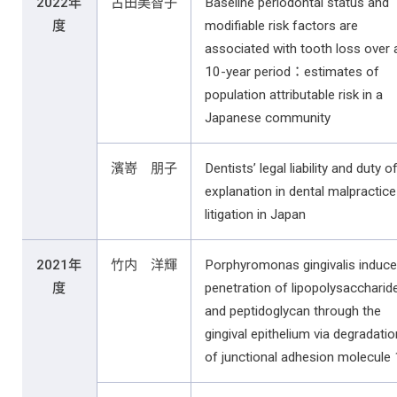
2022年
古田美智子
Baseline periodontal status and
度
modifiable risk factors are
associated with tooth loss over 
10-year period：estimates of
population attributable risk in a
Japanese community
濱嵜 朋子
Dentists’ legal liability and duty o
explanation in dental malpractice
litigation in Japan
2021年
竹内 洋輝
Porphyromonas gingivalis induc
度
penetration of lipopolysaccharid
and peptidoglycan through the
gingival epithelium via degradatio
of junctional adhesion molecule 