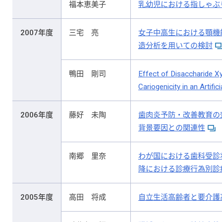
福本恵美子
乳幼児における指しゃぶ
2007年度
三宅 亮
女子中高生における顎機
造分析を用いての検討
鴨田 剛司
Effect of Disaccharide X
Cariogenicity in an Artifi
2006年度
藤好 未陶
歯肉炎予防・改善教育の
背景要因との関連性
南郷 里奈
わが国における歯科受診
降における診療行為別診
2005年度
高田 将成
自立生活高齢者と要介護