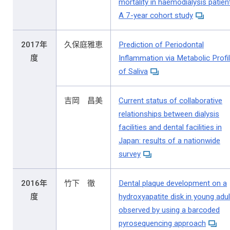
mortality in haemodialysis patien
A 7-year cohort study
2017年
久保庭雅恵
Prediction of Periodontal
度
Inflammation via Metabolic Profil
of Saliva
吉岡 昌美
Current status of collaborative
relationships between dialysis
facilities and dental facilities in
Japan: results of a nationwide
survey
2016年
竹下 徹
Dental plaque development on a
度
hydroxyapatite disk in young adul
observed by using a barcoded
pyrosequencing approach