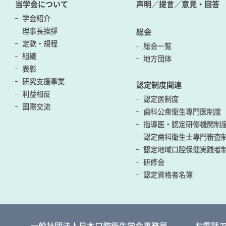
当学会について
声明／提言／意見・回答
学会紹介
理事長挨拶
総会
定款・規程
総会一覧
組織
地方団体
表彰
研究支援事業
認定制度関連
利益相反
認定医制度
国際交流
歯科公衆衛生専門医制度
指導医・認定研修機関制
認定歯科衛生士専門審査
認定地域口腔保健実践者
研修会
認定資格者名簿