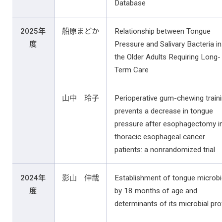
Database
2025年
船原まどか
Relationship between Tongue
度
Pressure and Salivary Bacteria in
the Older Adults Requiring Long-
Term Care
山中 玲子
Perioperative gum-chewing train
prevents a decrease in tongue
pressure after esophagectomy i
thoracic esophageal cancer
patients: a nonrandomized trial
2024年
影山 伸哉
Establishment of tongue microbi
度
by 18 months of age and
determinants of its microbial prof