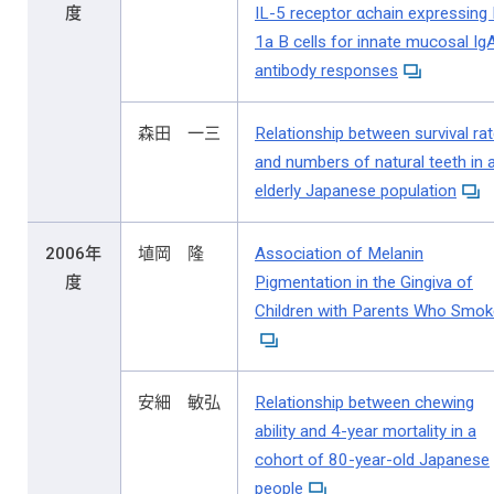
度
IL-5 receptor αchain expressing
1a B cells for innate mucosal Ig
antibody responses
森田 一三
Relationship between survival ra
and numbers of natural teeth in 
elderly Japanese population
2006年
埴岡 隆
Association of Melanin
度
Pigmentation in the Gingiva of
Children with Parents Who Smok
安細 敏弘
Relationship between chewing
ability and 4-year mortality in a
cohort of 80-year-old Japanese
people