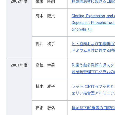
2002年度
武藤 隆嗣
糖尿病患者における口腔
有本 隆文
Cloning, Expression, and
Dependent Phosphofruct
gingivalis
鴨井 初子
ヒト歯肉および歯根膜由
ドミウム毒性に対する防
2001年度
高徳 幸男
乳歯う蝕多発傾向児スク
蝕予防管理プログラムの
楠本 雅子
ラットにおけるフッ素と
ェリン結合型アルミニウ
安細 敏弘
福岡県下80歳者の口腔