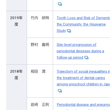
2019年
竹内 研時
Tooth Loss and Risk of Dementia
度
the Community: the Hisayama
Study
野村 義明
Site-level progression of
periodontal deisease during a
follow-up period
2018年
相田 潤
Trajectory of social inequalities i
度
the treatment of dental caries
among preschool children in Jap
岩﨑 正則
Periodontal disease and pneumo