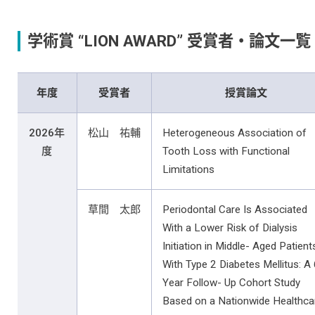
学術賞 “LION AWARD” 受賞者・論文一覧
年度
受賞者
授賞論文
2026年
松山 祐輔
Heterogeneous Association of
度
Tooth Loss with Functional
Limitations
草間 太郎
Periodontal Care Is Associated
With a Lower Risk of Dialysis
Initiation in Middle- Aged Patient
With Type 2 Diabetes Mellitus: A 
Year Follow- Up Cohort Study
Based on a Nationwide Healthca