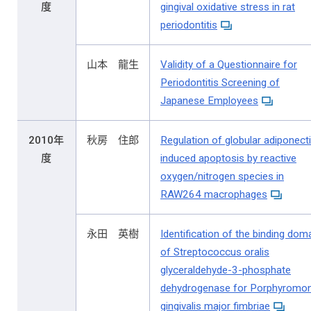
度
gingival oxidative stress in rat
periodontitis
山本 龍生
Validity of a Questionnaire for
Periodontitis Screening of
Japanese Employees
2010年
秋房 住郎
Regulation of globular adiponect
度
induced apoptosis by reactive
oxygen/nitrogen species in
RAW264 macrophages
永田 英樹
Identification of the binding dom
of Streptococcus oralis
glyceraldehyde-3-phosphate
dehydrogenase for Porphyromo
gingivalis major fimbriae