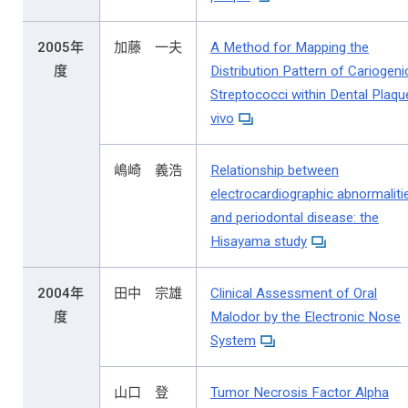
2005年
加藤 一夫
A Method for Mapping the
度
Distribution Pattern of Cariogeni
Streptococci within Dental Plaqu
vivo
嶋崎 義浩
Relationship between
electrocardiographic abnormaliti
and periodontal disease: the
Hisayama study
2004年
田中 宗雄
Clinical Assessment of Oral
度
Malodor by the Electronic Nose
System
山口 登
Tumor Necrosis Factor Alpha