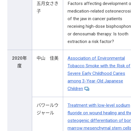
五月女さき
Factors affecting development o
子
medication-related osteonecrosi
of the jaw in cancer patients
receiving high-dose bisphosphon
or denosumab therapy: Is tooth
extraction a risk factor?
2020年
中山 佳美
Association of Environmental
度
Tobacco Smoke with the Risk of
Severe Early Childhood Caries
among 3-Year-Old Japanese
Children
バワールウ
Treatment with low-level sodium
ジャール
fluoride on wound healing and th
osteogenic differentiation of bo
marrow mesenchymal stem cell