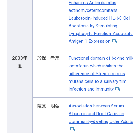
Enhances Actinobacillus
actinomycetemcomitans
Leukotoxin-Induced HL-60 Cell
Apoptosis by Stimulating
Lymphocyte Function-Associate
Antigen 1 Expression
2003年
於保 孝彦
Functional domain of bovine mil
度
lactoferrin which inhibits the
adherence of Streptococcus
mutans cells to a salivary film
Infection and Immunity
葭原 明弘
Association between Serum
Albunmin and Root Caries in
Community-dwelling Older Adult