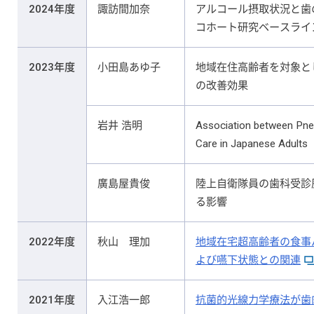
2024年度
諏訪間加奈
アルコール摂取状況と歯
コホート研究ベースライ
2023年度
小田島あゆ子
地域在住高齢者を対象と
の改善効果
岩井 浩明
Association between Pne
Care in Japanese Adults
廣島屋貴俊
陸上自衛隊員の歯科受診
る影響
2022年度
秋山 理加
地域在宅超高齢者の食事
よび嚥下状態との関連
2021年度
入江浩一郎
抗菌的光線力学療法が歯