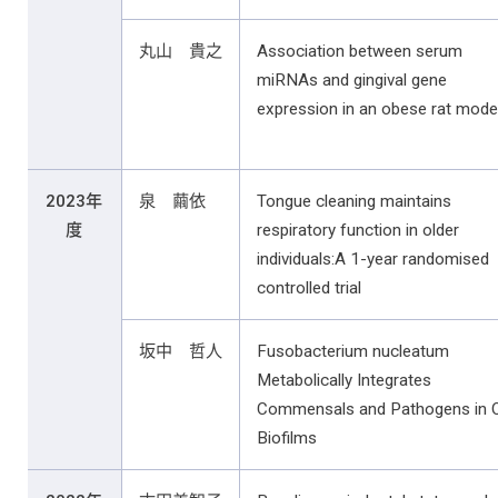
丸山 貴之
Association between serum
miRNAs and gingival gene
expression in an obese rat mode
2023年
泉 繭依
Tongue cleaning maintains
度
respiratory function in older
individuals:A 1-year randomised
controlled trial
坂中 哲人
Fusobacterium nucleatum
Metabolically Integrates
Commensals and Pathogens in O
Biofilms