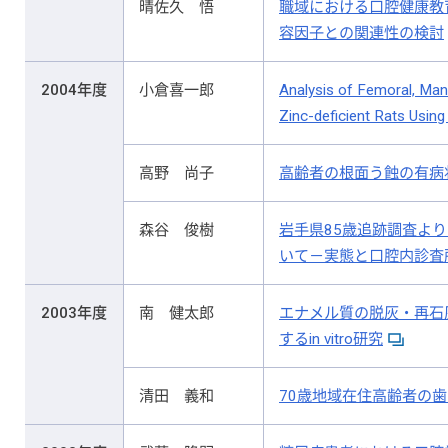
晴佐久 悟
職域における口腔健康教
容因子との関連性の検討
2004年度
小倉喜一郎
Analysis of Femoral, Mand
Zinc-deficient Rats Us
高野 尚子
高齢者の根面う蝕の有病
森谷 俊樹
岩手県85歳追跡調査より
いて－実態と口腔内診査
2003年度
南 健太郎
エナメル質の脱灰・再石
するin vitro研究
清田 義和
70歳地域在住高齢者の