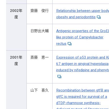
2002年
齋藤 俊行
Relationship between upper bod
度
obesity and periodontitis
日野出大輔
Antigenic properties of the GroE
like protein of Campylobacter
rectus
2001年
斎藤 恵一
Expression of p53 protein and K
度
67 antigen in gingival hyperplasia
induced by nifedipine and phenyt
山下 喜久
Recombination between gtfB an
gtfC is required for survival of a
dTDP-rhamnose synthesis-