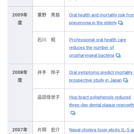
2009年
粟野 秀慈
Oral health and mortality risk fr
度
pneumonia in the elderly
石川 昭
Professional oral health care
reduces the number of
oropharyngeal bacteria
2008年
井手 玲子
Oral symptoms predict mortality 
度
prospective study in Japan
品田佳世子
Hop bract polyphenols reduced
three-day dental plaque regrowth
2007年
片岡 宏介
Nasal cholera toxin elicits IL-5 