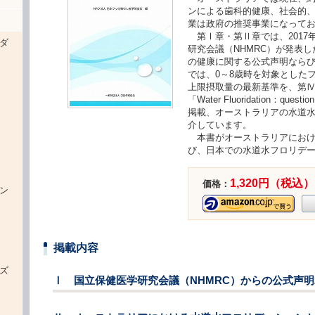
ンによる歯科的健康、社会的
業は政府の推奨事業になって
第Ⅰ章・第Ⅱ章では、2017
ダ
研究会議（NHMRC）が発表
の健康に関する公式声明ならび
では、0～8歳時を対象とした
上限摂取量の最新基準を、第
「Water Fluoridation：ques
掲載、オーストラリアの水道
介しています。
本書がオーストラリアにおけ
）
び、日本での水道水フロリデ
1,320円（税込）
価格：
ン
掲載内容
ズ
Ⅰ 国立保健医学研究会議（NHMRC）からの公式声明2