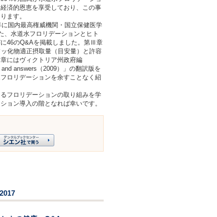
、経済的恩恵を享受しており、この事
おります。
年に国内最高権威機関・国立保健医学
した、水道水フロリデーションとヒト
に46のQ&Aを掲載しました。第Ⅲ章
フッ化物適正摂取量（目安量）と許容
Ⅳ章にはヴィクトリア州政府編
tion and answers（2009）」の翻訳版を
水フロリデーションを余すことなく紹
るフロリデーションの取り組みを学
ーション導入の階となれば幸いです。
017