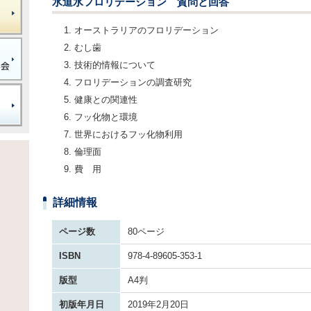
水道水フロリデーション 質問と回答
オーストラリアのフロリデーション
むし歯
技術的情報について
フロリデーションの調査研究
健康との関連性
フッ化物と環境
世界におけるフッ化物利用
倫理面
費 用
詳細情報
ページ数
80ページ
ISBN
978-4-89605-353-1
版型
A4判
初版年月日
2019年2月20日