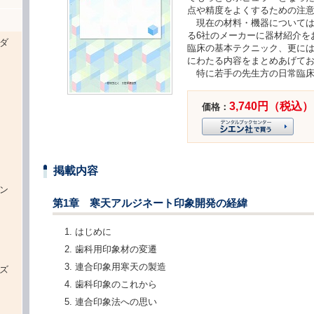
点や精度をよくするための注
現在の材料・機器については
る6社のメーカーに器材紹介を
ダ
臨床の基本テクニック、更に
にわたる内容をまとめあげて
特に若手の先生方の日常臨床
3,740円（税込）
価格：
）
掲載内容
ン
第1章 寒天アルジネート印象開発の経緯
はじめに
歯科用印象材の変遷
連合印象用寒天の製造
ズ
歯科印象のこれから
連合印象法への思い