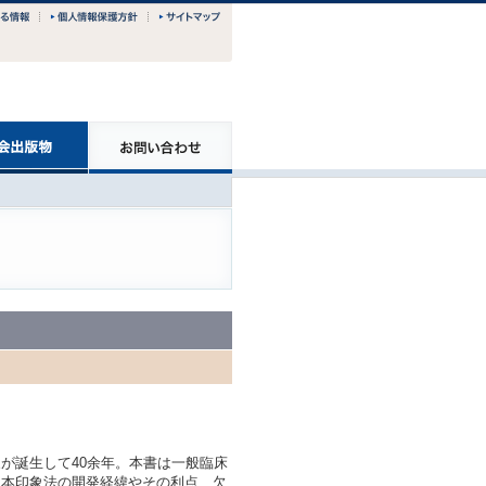
が誕生して40余年。本書は一般臨床
た本印象法の開発経緯やその利点、欠