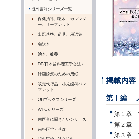
既刊書籍シリーズ一覧
保健指導用教材、カレンダ
ー、リーフレット
出題基準、辞典、用語集
翻訳本
絵本、教養
DE(日本歯科理工学会誌）
計画診療のための用紙
掲載内容
販売代行品、小児歯科パン
フレット
第Ⅰ編 
OHブックスシリーズ
WHOシリーズ
第１章 
歯医者に聞きたいシリーズ
第２章 
歯科医学 - 基礎
第３章 