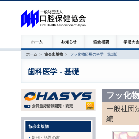
ホーム
協会出版物
フッ化物応用の科学 第2版
歯科医学 - 基礎
フッ化物
一般社団
編
協会出版物
新刊・話題の書