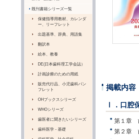
既刊書籍シリーズ一覧
保健指導用教材、カレンダ
ー、リーフレット
出題基準、辞典、用語集
翻訳本
絵本、教養
DE(日本歯科理工学会誌）
計画診療のための用紙
販売代行品、小児歯科パン
掲載内容
フレット
OHブックスシリーズ
Ⅰ．口腔
WHOシリーズ
歯医者に聞きたいシリーズ
第１章 
歯科医学 - 基礎
第２章 