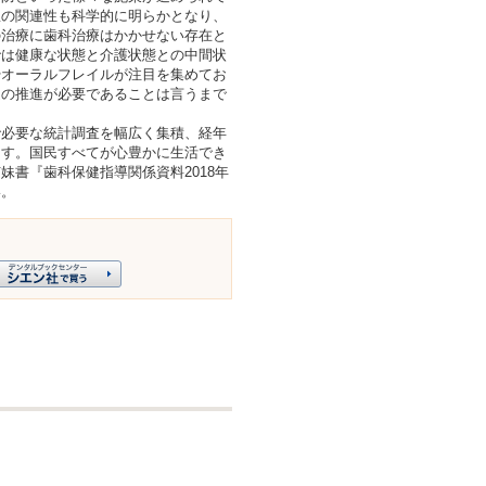
患の関連性も科学的に明らかとなり、
の治療に歯科治療はかかせない存在と
では健康な状態と介護状態との中間状
やオーラルフレイルが注目を集めてお
進の推進が必要であることは言うまで
必要な統計調査を幅広く集積、経年
ます。国民すべてが心豊かに生活でき
妹書『歯科保健指導関係資料2018年
い。