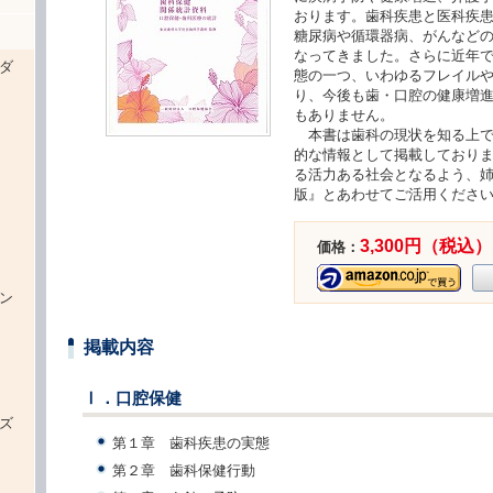
おります。歯科疾患と医科疾
糖尿病や循環器病、がんなど
なってきました。さらに近年
ダ
態の一つ、いわゆるフレイル
り、今後も歯・口腔の健康増
もありません。
本書は歯科の現状を知る上で
的な情報として掲載しており
る活力ある社会となるよう、姉
版』とあわせてご活用くださ
）
3,300円（税込）
価格：
ン
掲載内容
Ⅰ．口腔保健
ズ
第１章 歯科疾患の実態
第２章 歯科保健行動