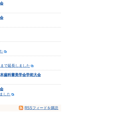
会
会
た
0 まで延長しました
日本歯科審美学会学術大会
会
ました
RSSフィードを購読