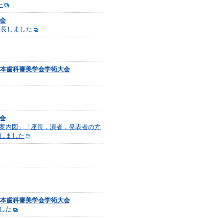
た
会
延長しました
日本歯科審美学会学術大会
会
案内図」「座長，演者，発表者の方
しました
日本歯科審美学会学術大会
した