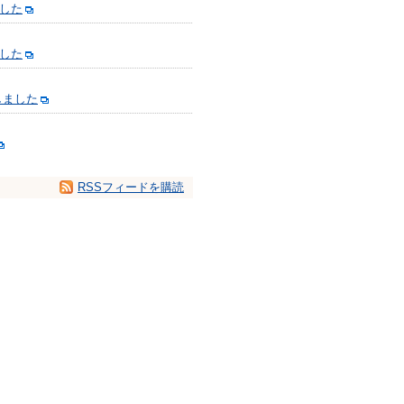
しました
した
しました
RSSフィードを購読