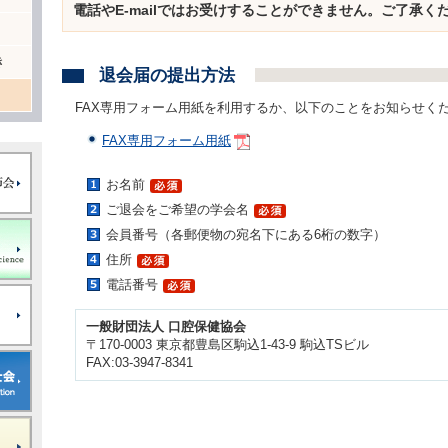
電話やE-mailではお受けすることができません。ご了承く
き
退会届の提出方法
FAX専用フォーム用紙を利用するか、以下のことをお知らせく
FAX専用フォーム用紙
お名前
ご退会をご希望の学会名
会員番号（各郵便物の宛名下にある6桁の数字）
住所
電話番号
一般財団法人 口腔保健協会
〒170-0003 東京都豊島区駒込1-43-9 駒込TSビル
FAX:03-3947-8341