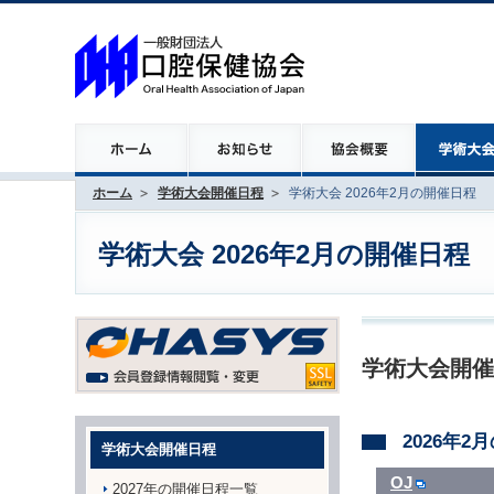
ホーム
学術大会開催日程
学術大会 2026年2月の開催日程
学術大会 2026年2月の開催日程
学術大会開催
2026年
学術大会開催日程
OJ
2027年の開催日程一覧