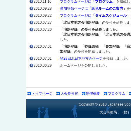
2010.11.10
プログラムページに
「プログラム」
を掲載し
2010.09.28
参加登録ページに
「託児ルームのご案内」
を
2010.09.22
プログラムページに
「タイムスケジュール」
2010.07.27
「北日本地方会演題登録」
の受付を延長しま
2010.07.20
「演題登録」の受付を延長しました。
「北日本地方会演題登録」「北日本地方会講
した。
2010.07.01
「演題登録」「抄録原稿」「参加登録」「宿
加登録」
の受付を開始しました。
2010.07.01
第28回北日本地方会ページ
を掲載しました。
2010.06.29
ホームページを公開しました。
トップページ
大会長挨拶
開催概要
プログラム
Copyright © 2010
Japanese Socie
大会事務局：（財）