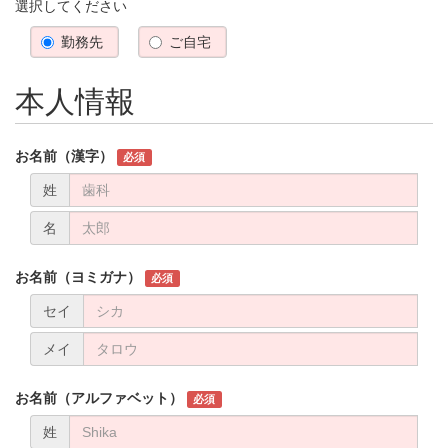
選択してください
勤務先
ご自宅
本人情報
お名前（漢字）
必須
姓
名
お名前（ヨミガナ）
必須
セイ
メイ
お名前（アルファベット）
必須
姓